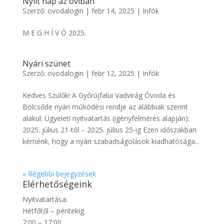
Nyílt nap az oviban
Szerző:
ovodalogin
|
febr 14, 2025
|
Infók
M E G H Í V Ó 2025.
Nyári szünet
Szerző:
ovodalogin
|
febr 12, 2025
|
Infók
Kedves Szülők! A Győrújfalui Vadvirág Óvoda és
Bölcsőde nyári működési rendje az alábbiak szerint
alakul: Ügyeleti nyitvatartás (igényfelmérés alapján):
2025. július 21-től – 2025. július 25-ig Ezen időszakban
kérnénk, hogy a nyári szabadságolások kiadhatósága...
« Régebbi bejegyzések
Elérhetőségeink
Nyitvatartása:
Hétfőtől – péntekig
7:00 – 17:00