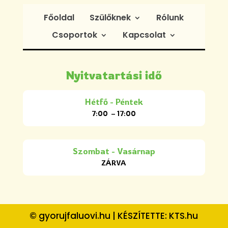
Főoldal
Szülőknek
Rólunk
Csoportok
Kapcsolat
Nyitvatartási idő
Hétfő - Péntek
7:00 – 17:00
Szombat - Vasárnap
ZÁRVA
© gyorujfaluovi.hu | KÉSZÍTETTE:
KTS.hu