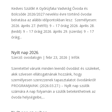
Kedves Szülők! A Győrújfalui Vadvirág Óvoda és
Bölcsőde 2026/2027 nevelési évre történő óvodai
beíratása az alábbi időpontokban lesz: Személyesen:
2026. április 27. (hétfő): 9 – 17 óráig 2026. április 28.
(kedd): 9 – 17 óráig 2026. április 29. (szerda): 9 – 17
óráig...
Nyílt nap 2026.
Szerző:
ovodalogin
|
febr 23, 2026
|
Infók
Szeretettel várunk minden leendő óvodást és szüleiket,
akik szívesen ellátogatnának hozzánk, hogy
személyesen szerezzenek tapasztalatot óvodánkról!
PROGRAMJAINK: (2026.03.27.) – Nyílt nap szülők
számára A nap folyamán a szülők betekinthetnek az
óvoda helységeibe,...