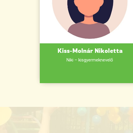
Kiss-Molnár Nikoletta
Niki – kisgyermeknevelő