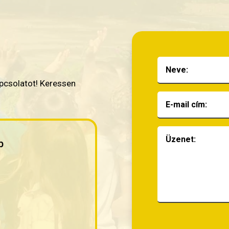
apcsolatot! Keressen
b