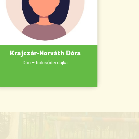
Krajczár-Horváth Dóra
Dóri – bölcsődei dajka