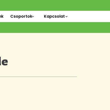
nk
Csoportok
Kapcsolat
de