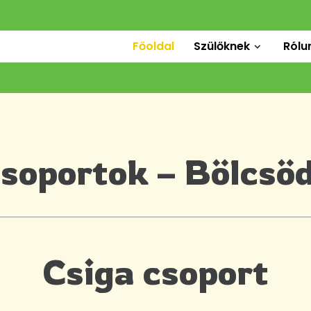
Főoldal
Szülőknek
Rólu
soportok – Bölcsö
Csiga csoport