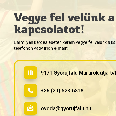
Vegye fel velünk a
kapcsolatot!
Bármilyen kérdés esetén kérem vegye fel velünk a k
telefonon vagy írjon e-mailt!
9171 Győrújfalu Mártírok útja 5/

+36 (20) 523-6818

ovoda@gyorujfalu.hu
