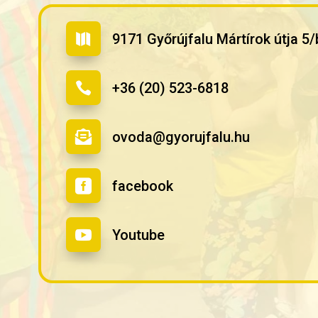
9171 Győrújfalu Mártírok útja 5/

+36 (20) 523-6818

ovoda@gyorujfalu.hu

facebook

Youtube
