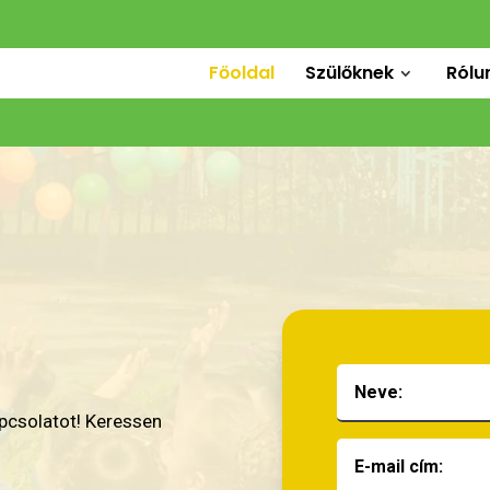
Főoldal
Szülőknek
Rólu
apcsolatot! Keressen